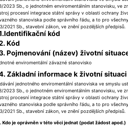
8/2023 Sb., o jednotném enviromentálním stanovisku, ve zn
stroj procesní integrace státní správy v oblasti ochrany ži
vazného stanoviska podle správního řádu, a to pro všechn
3/2021 Sb., stavební zákon, ve znění pozdějších předpisů.
1.Identifikační kód
2. Kód
3. Pojmenování (název) životní situac
dnotné enviromentální závazné stanovisko
4. Základní informace k životní situaci
dávání jednotného enviromentální stanoviska ve smyslu usta
8/2023 Sb., o jednotném enviromentálním stanovisku, ve zn
stroj procesní integrace státní správy v oblasti ochrany ži
vazného stanoviska podle správního řádu, a to pro všechn
3/2021 Sb., stavební zákon, ve znění pozdějších předpisů.
. Kdo je oprávněn v této věci jednat (podat žádost apod.)