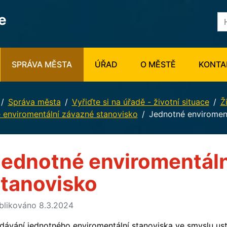
e
SPRÁVA MĚSTA
ÚŘAD
O MĚSTĚ
KONTA
Správa města
Vyřiďte si na úřadě - životní situace
Ž
é enviromentální závazné stanovisko
Jednotné enviromen
ednotné enviromentáln
tanovisko
blikováno 8.3.2024
dávání jednotného enviromentální stanoviska ve smyslu usta