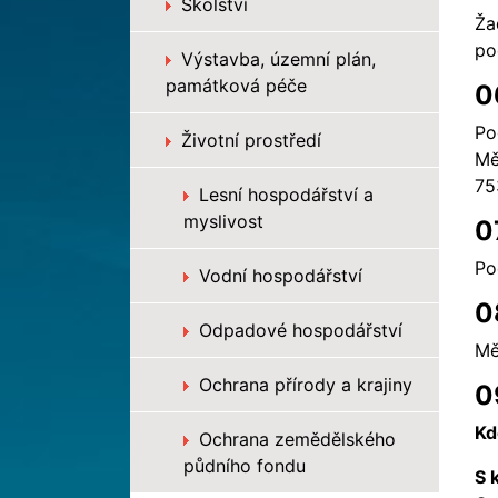
Školství
Ža
po
Výstavba, územní plán,
památková péče
0
Po
Životní prostředí
Mě
75
Lesní hospodářství a
myslivost
0
Po
Vodní hospodářství
0
Odpadové hospodářství
Mě
Ochrana přírody a krajiny
0
Kd
Ochrana zemědělského
půdního fondu
S 