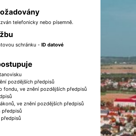
i požadovány
yzván telefonicky nebo písemně.
užbu
atovou schránku -
ID datové
postupuje
tanovisku
nění pozdějších předpisů
 fondu, ve znění pozdějších předpisů
edpisů
ákonů, ve znění pozdějších předpisů
 předpisů
 předpisů