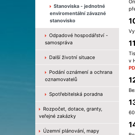
On
Stanoviska - jednotné
př
enviromentální závazné
1
stanovisko
Vy
Odpadové hospodářství -
1
samospráva
Ti
Další životní situace
v 
PD
Podání oznámení a ochrana
1
oznamovatelů
Be
Spotřebitelská poradna
1
Rozpočet, dotace, granty,
60
veřejné zakázky
1
Územní plánování, mapy
Be