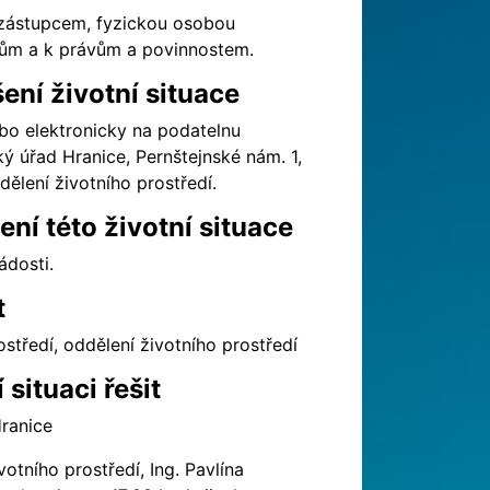
 zástupcem, fyzickou osobou
nům a k právům a povinnostem.
ení životní situace
ebo elektronicky na podatelnu
 úřad Hranice, Pernštejnské nám. 1,
dělení životního prostředí.
ní této životní situace
dosti.
t
středí, oddělení životního prostředí
situaci řešit
Hranice
otního prostředí, Ing. Pavlína