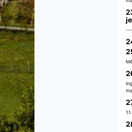
ma
2
j
---
2
2
Mě
2
In
ma
2
1.1
2