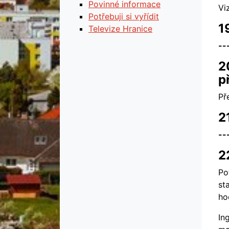
Povinné informace
Vi
Potřebuji si vyřídit
1
Televize Hranice
--
2
p
Př
2
--
2
Po
st
ho
In