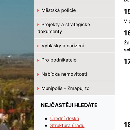
Městská policie
1
V 
Projekty a strategické
dokumenty
1
Žá
Vyhlášky a nařízení
sc
Pro podnikatele
1
Nabídka nemovitostí
Munipolis - Zmapuj to
NEJČASTĚJI HLEDÁTE
Úřední deska
1
Struktura úřadu