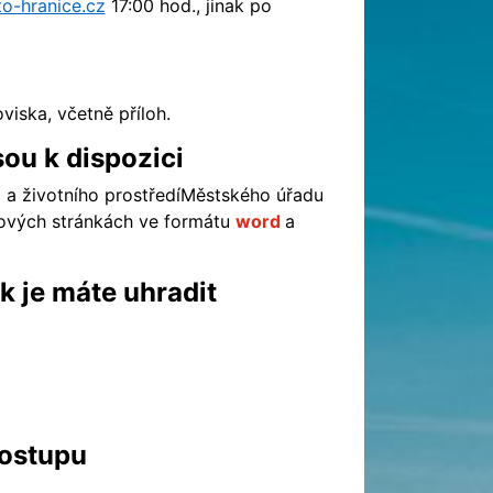
o-hranice.cz
17:00 hod., jinak po
iska, včetně příloh.
sou k dispozici
d a životního prostředíMěstského úřadu
etových stránkách ve formátu
word
a
ak je máte uhradit
postupu