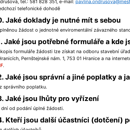
drušová, tel.: 581 828 351, e-mail:
pavlina.ondrusova@mest
edchozí telefonické dohodě
0. Jaké doklady je nutné mít s sebou
plněnou žádost o jednotné enviromentální závazného stanov
1. Jaké jsou potřebné formuláře a kde j
skopis formuláře žádosti lze získat na odboru stavební úřa
Hranicích, Pernštejnské nám. 1, 753 01 Hranice a na intern
F
.
2. Jaké jsou správní a jiné poplatky a j
z správního poplatku.
3. Jaké jsou lhůty pro vyřízení
 dní od podání úplné žádosti.
4. Kteří jsou další účastníci (dotčení) 
z dalších účastníků.