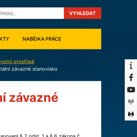
VYHLEDAT
KTY
NABÍDKA PRÁCE
ivotní prostředí
tální závazné stanovisko
í závazné
novení § 2 odst. 1 a § 6 zákona č.