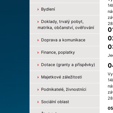
14
Bydlení
ná
zá
Doklady, trvalý pobyt,
28
matrika, občanství, ověřování
0
0
Doprava a komunikace
0
Finance, poplatky
Je
0
Dotace (granty a příspěvky)
Vy
Majetkové záležitosti
14
ná
Podnikatelé, živnostníci
zá
28
Sociální oblast
05