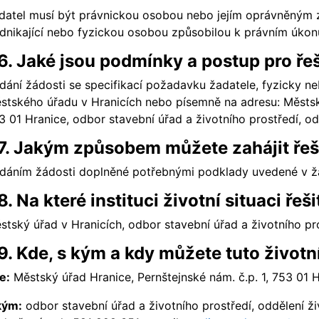
datel musí být právnickou osobou nebo jejím oprávněným
dnikající nebo fyzickou osobou způsobilou k právním úko
6. Jaké jsou podmínky a postup pro řeš
dání žádosti se specifikací požadavku žadatele, fyzicky n
stského úřadu v Hranicích nebo písemně na adresu: Městský
3 01 Hranice, odbor stavební úřad a životního prostředí, od
7. Jakým způsobem můžete zahájit řeše
dáním žádosti doplněné potřebnými podklady uvedené v žá
8. Na které instituci životní situaci řeši
stský úřad v Hranicích, odbor stavební úřad a životního pro
9. Kde, s kým a kdy můžete tuto životní 
e:
Městský úřad Hranice, Pernštejnské nám. č.p. 1, 753 01 
kým:
odbor stavební úřad a životního prostředí, oddělení živ