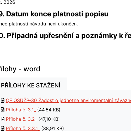
2. 2026
9. Datum konce platnosti popisu
nec platnosti návodu není ukončen.
0. Případná upřesnění a poznámky k ře
řílohy - word
PŘÍLOHY KE STAŽENÍ
QF OSÚŽP-30 Žádost o jednotné enviromentální závazn
Příloha č. 3.1_
(44,54 KB)
Příloha č. 3.2_
(47,10 KB)
Příloha č. 3.3.1_
(38,91 KB)