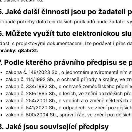
5. Jaké další činnosti jsou po žadatel
případě potřeby doložení dalších podkladů bude žadatel v
6. Můžete využít tuto elektronickou sl
dosti s projektovými dokumentacemi, lze podávat i přes d
hránky:
q8abr3t.
7. Podle kterého právního předpisu se 
zákona č. 148/2023 Sb., o jednotném enviromentálním s
zákon č. 114/1992 Sb., o ochraně přírody a krajiny, ve z
zákon č. 334/1992 Sb., o ochraně zemědělského půdního
zákon č. 289/1995 Sb., o lesích, ve znění pozdějších př
zákon č. 254/2001 Sb., o vodách a o změně některých z
zákon č. 541/2020 Sb., o odpadech, ve znění pozdějších
zákon č. 500/2004 Sb., správní řád, ve znění pozdějších
8. Jaké jsou související předpisy