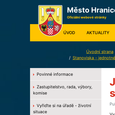
Město Hranic
Oficiální webové stránky
(CURRENT)
ÚVOD
AKTUALITY
Úvodní strana
Stanoviska - jednotn
Povinné informace
J
Zastupitelstvo, rada, výbory,
s
komise
Pu
Vyřiďte si na úřadě - životní
situace
Vy