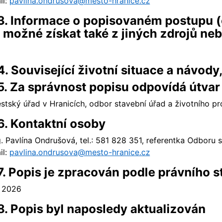
il:
pavlina.ondrusova@mesto-hranice.cz
3. Informace o popisovaném postupu (o
e možné získat také z jiných zdrojů neb
4. Související životní situace a návody, 
5. Za správnost popisu odpovídá útvar
stský úřad v Hranicích, odbor stavební úřad a životního pro
6. Kontaktní osoby
g. Pavlína Ondrušová, tel.: 581 828 351, referentka Odboru s
il:
pavlina.ondrusova@mesto-hranice.cz
7. Popis je zpracován podle právního s
. 2026
8. Popis byl naposledy aktualizován