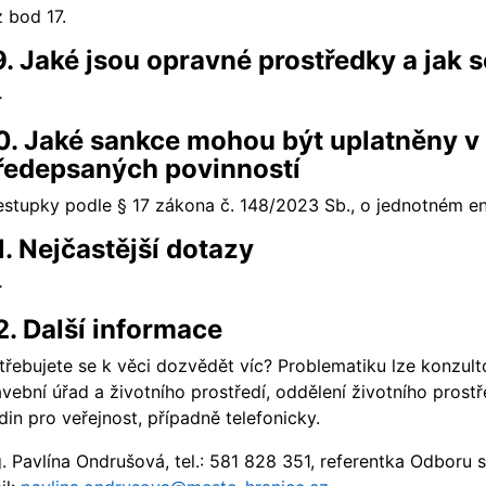
z bod 17.
9. Jaké jsou opravné prostředky a jak s
-
0. Jaké sankce mohou být uplatněny v
ředepsaných povinností
estupky podle § 17 zákona č. 148/2023 Sb., o jednotném en
1. Nejčastější dotazy
-
2. Další informace
třebujete se k věci dozvědět víc? Problematiku lze konzu
avební úřad a životního prostředí, oddělení životního pros
din pro veřejnost, případně telefonicky.
g. Pavlína Ondrušová, tel.: 581 828 351, referentka Odboru s