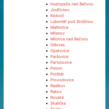
Hustopeče nad Bečvou
Jindřichov
Klokočí
Luboměř pod Strážnou
Malhotice
Milenov
Milotice nad Bečvou
Olšovec
Opatovice
Paršovice
Partutovice
Polom
Potštát
Provodovice
Radíkov
Rakov
Rouské
Skalička