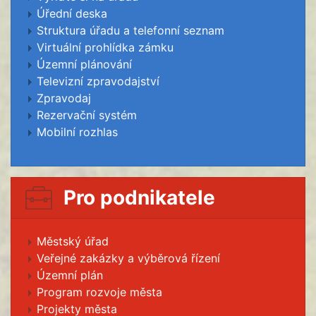
Úřední deska
Struktura úřadu a telefonní seznam
Virtuální prohlídka zámku
Územní plánování
Televizní zpravodajství
Zpravodaj
Rezervační systém
Mobilní rozhlas
Pro podnikatele
Městský úřad
Veřejné zakázky a výběrová řízení
Územní plán
Program rozvoje města
Projekty města