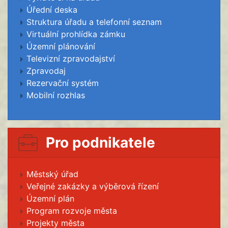
Úřední deska
Struktura úřadu a telefonní seznam
Virtuální prohlídka zámku
Územní plánování
Televizní zpravodajství
Zpravodaj
Rezervační systém
Mobilní rozhlas
Pro podnikatele
Městský úřad
Veřejné zakázky a výběrová řízení
Územní plán
Program rozvoje města
Projekty města