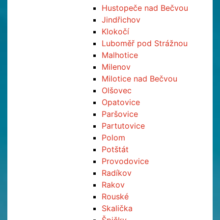
Hustopeče nad Bečvou
Jindřichov
Klokočí
Luboměř pod Strážnou
Malhotice
Milenov
Milotice nad Bečvou
Olšovec
Opatovice
Paršovice
Partutovice
Polom
Potštát
Provodovice
Radíkov
Rakov
Rouské
Skalička