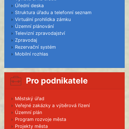
Úřední deska
Struktura úřadu a telefonní seznam
Virtuální prohlídka zámku
Územní plánování
Televizní zpravodajství
Zpravodaj
Rezervační systém
Mobilní rozhlas
Pro podnikatele
Městský úřad
Veřejné zakázky a výběrová řízení
Územní plán
Program rozvoje města
Projekty města