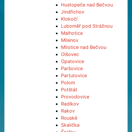
Hustopeče nad Bečvou
Jindřichov
Klokočí
Luboměř pod Strážnou
Malhotice
Milenov
Milotice nad Bečvou
Olšovec
Opatovice
Paršovice
Partutovice
Polom
Potštát
Provodovice
Radíkov
Rakov
Rouské
Skalička