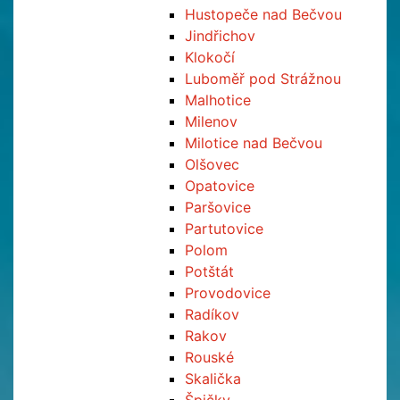
Hustopeče nad Bečvou
Jindřichov
Klokočí
Luboměř pod Strážnou
Malhotice
Milenov
Milotice nad Bečvou
Olšovec
Opatovice
Paršovice
Partutovice
Polom
Potštát
Provodovice
Radíkov
Rakov
Rouské
Skalička