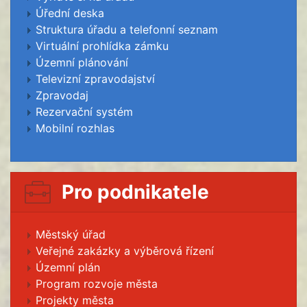
Úřední deska
Struktura úřadu a telefonní seznam
Virtuální prohlídka zámku
Územní plánování
Televizní zpravodajství
Zpravodaj
Rezervační systém
Mobilní rozhlas
Pro podnikatele
Městský úřad
Veřejné zakázky a výběrová řízení
Územní plán
Program rozvoje města
Projekty města