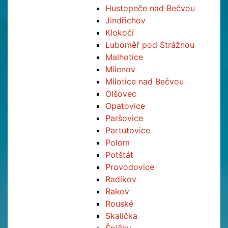
Hustopeče nad Bečvou
Jindřichov
Klokočí
Luboměř pod Strážnou
Malhotice
Milenov
Milotice nad Bečvou
Olšovec
Opatovice
Paršovice
Partutovice
Polom
Potštát
Provodovice
Radíkov
Rakov
Rouské
Skalička