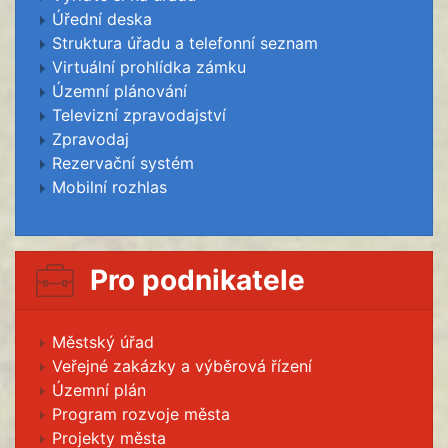
Úřední deska
Struktura úřadu a telefonní seznam
Virtuální prohlídka zámku
Územní plánování
Televizní zpravodajství
Zpravodaj
Rezervační systém
Mobilní rozhlas
Pro podnikatele
Městský úřad
Veřejné zakázky a výběrová řízení
Územní plán
Program rozvoje města
Projekty města