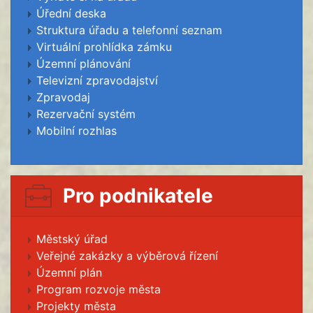
Úřední deska
Struktura úřadu a telefonní seznam
Virtuální prohlídka zámku
Územní plánování
Televizní zpravodajství
Zpravodaj
Rezervační systém
Mobilní rozhlas
Pro podnikatele
Městský úřad
Veřejné zakázky a výběrová řízení
Územní plán
Program rozvoje města
Projekty města