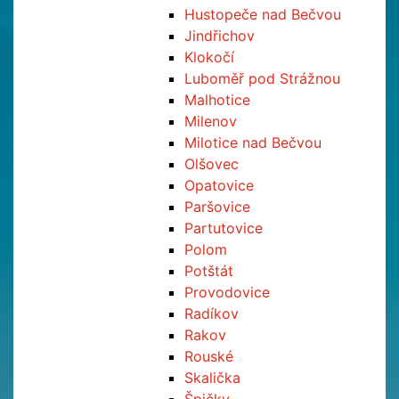
Hustopeče nad Bečvou
Jindřichov
Klokočí
Luboměř pod Strážnou
Malhotice
Milenov
Milotice nad Bečvou
Olšovec
Opatovice
Paršovice
Partutovice
Polom
Potštát
Provodovice
Radíkov
Rakov
Rouské
Skalička