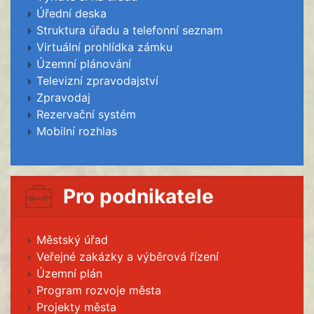
Úřední deska
Struktura úřadu a telefonní seznam
Virtuální prohlídka zámku
Územní plánování
Televizní zpravodajství
Zpravodaj
Rezervační systém
Mobilní rozhlas
Pro podnikatele
Městský úřad
Veřejné zakázky a výběrová řízení
Územní plán
Program rozvoje města
Projekty města