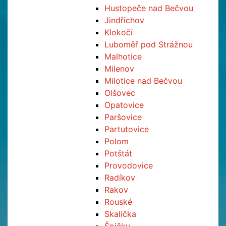
Hustopeče nad Bečvou
Jindřichov
Klokočí
Luboměř pod Strážnou
Malhotice
Milenov
Milotice nad Bečvou
Olšovec
Opatovice
Paršovice
Partutovice
Polom
Potštát
Provodovice
Radíkov
Rakov
Rouské
Skalička