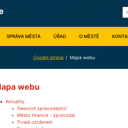
e
SPRÁVA MĚSTA
ÚŘAD
O MĚSTĚ
KONTA
Úvodní strana
Mapa webu
apa webu
Aktuality
Televizní zpravodajství
Město Hranice - zpravodaj
Trvalá oznámení