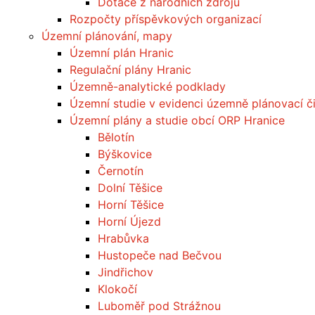
Dotace z národních zdrojů
Rozpočty příspěvkových organizací
Územní plánování, mapy
Územní plán Hranic
Regulační plány Hranic
Územně-analytické podklady
Územní studie v evidenci územně plánovací či
Územní plány a studie obcí ORP Hranice
Bělotín
Býškovice
Černotín
Dolní Těšice
Horní Těšice
Horní Újezd
Hrabůvka
Hustopeče nad Bečvou
Jindřichov
Klokočí
Luboměř pod Strážnou