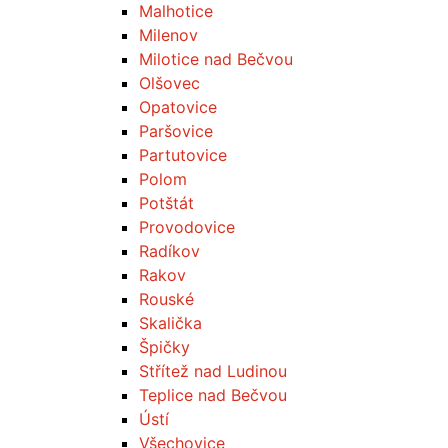
Malhotice
Milenov
Milotice nad Bečvou
Olšovec
Opatovice
Paršovice
Partutovice
Polom
Potštát
Provodovice
Radíkov
Rakov
Rouské
Skalička
Špičky
Střítež nad Ludinou
Teplice nad Bečvou
Ústí
Všechovice