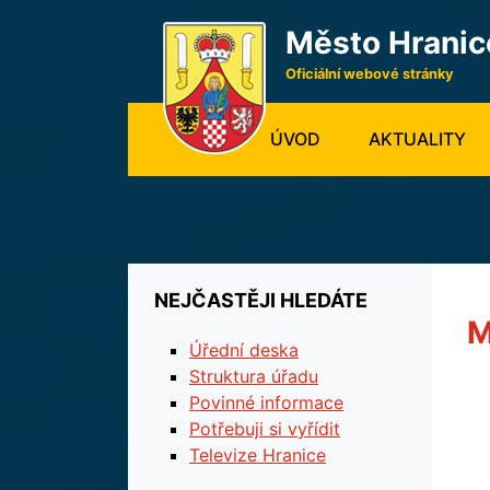
Město Hranic
Oficiální webové stránky
(CURRENT)
ÚVOD
AKTUALITY
NEJČASTĚJI HLEDÁTE
M
Úřední deska
Struktura úřadu
Povinné informace
Potřebuji si vyřídit
Televize Hranice