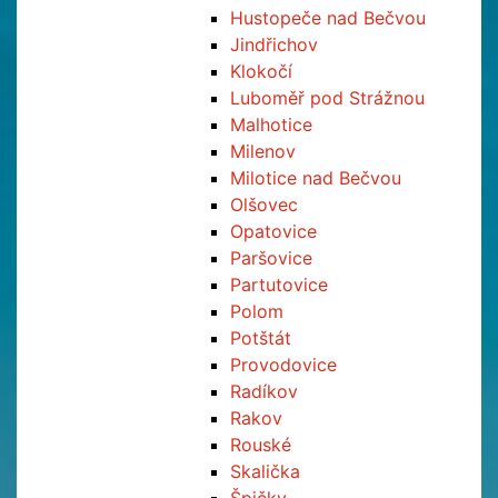
Hustopeče nad Bečvou
Jindřichov
Klokočí
Luboměř pod Strážnou
Malhotice
Milenov
Milotice nad Bečvou
Olšovec
Opatovice
Paršovice
Partutovice
Polom
Potštát
Provodovice
Radíkov
Rakov
Rouské
Skalička