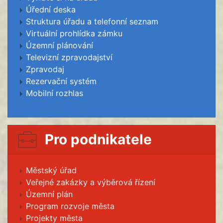
Úřední deska
Struktura úřadu a telefonní seznam
Virtuální prohlídka zámku
Územní plánování
Televizní zpravodajství
Zpravodaj
Rezervační systém
Mobilní rozhlas
Pro podnikatele
Městský úřad
Veřejné zakázky a výběrová řízení
Územní plán
Program rozvoje města
Projekty města