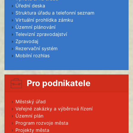
Úřední deska
Struktura úřadu a telefonní seznam
Virtuální prohlídka zámku
Územní plánování
Televizní zpravodajství
Zpravodaj
Rezervační systém
Mobilní rozhlas
Pro podnikatele
Městský úřad
Veřejné zakázky a výběrová řízení
Územní plán
Program rozvoje města
Projekty města