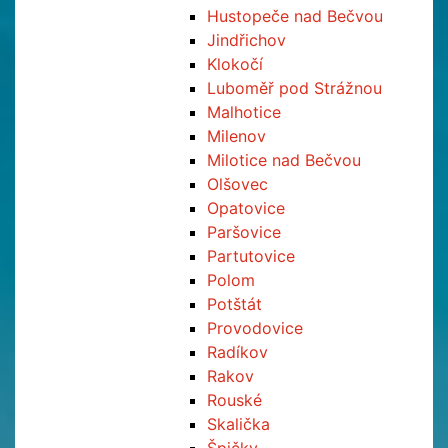
Hustopeče nad Bečvou
Jindřichov
Klokočí
Luboměř pod Strážnou
Malhotice
Milenov
Milotice nad Bečvou
Olšovec
Opatovice
Paršovice
Partutovice
Polom
Potštát
Provodovice
Radíkov
Rakov
Rouské
Skalička