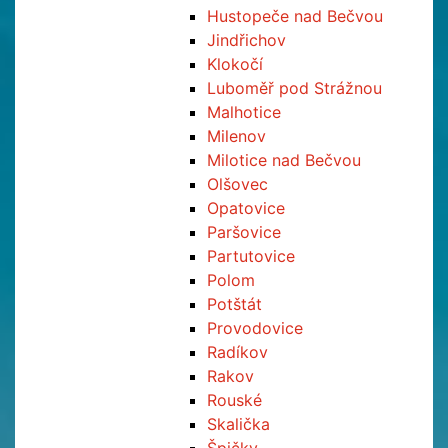
Hustopeče nad Bečvou
Jindřichov
Klokočí
Luboměř pod Strážnou
Malhotice
Milenov
Milotice nad Bečvou
Olšovec
Opatovice
Paršovice
Partutovice
Polom
Potštát
Provodovice
Radíkov
Rakov
Rouské
Skalička