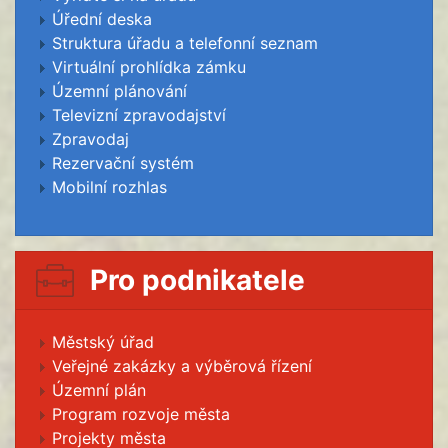
Úřední deska
Struktura úřadu a telefonní seznam
Virtuální prohlídka zámku
Územní plánování
Televizní zpravodajství
Zpravodaj
Rezervační systém
Mobilní rozhlas
Pro podnikatele
Městský úřad
Veřejné zakázky a výběrová řízení
Územní plán
Program rozvoje města
Projekty města