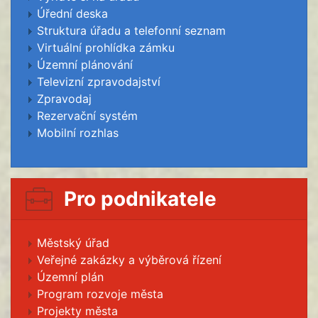
Úřední deska
Struktura úřadu a telefonní seznam
Virtuální prohlídka zámku
Územní plánování
Televizní zpravodajství
Zpravodaj
Rezervační systém
Mobilní rozhlas
Pro podnikatele
Městský úřad
Veřejné zakázky a výběrová řízení
Územní plán
Program rozvoje města
Projekty města