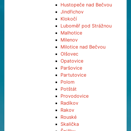
Hustopeče nad Bečvou
Jindřichov
Klokočí
Luboměř pod Strážnou
Malhotice
Milenov
Milotice nad Bečvou
Olšovec
Opatovice
Paršovice
Partutovice
Polom
Potštát
Provodovice
Radíkov
Rakov
Rouské
Skalička