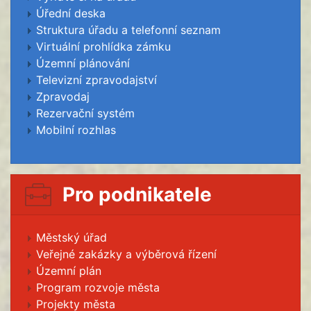
Úřední deska
Struktura úřadu a telefonní seznam
Virtuální prohlídka zámku
Územní plánování
Televizní zpravodajství
Zpravodaj
Rezervační systém
Mobilní rozhlas
Pro podnikatele
Městský úřad
Veřejné zakázky a výběrová řízení
Územní plán
Program rozvoje města
Projekty města