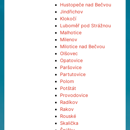
Hustopeče nad Bečvou
Jindřichov
Klokočí
Luboměř pod Strážnou
Malhotice
Milenov
Milotice nad Bečvou
Olšovec
Opatovice
Paršovice
Partutovice
Polom
Potštát
Provodovice
Radíkov
Rakov
Rouské
Skalička